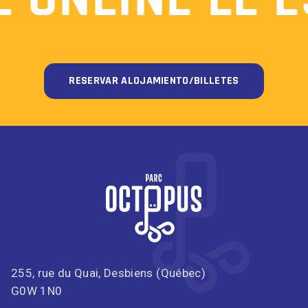
INFORMACIÓN PRÁCTICA
NOUVELLES
QUIÉNES SOMOS
RESERVAR ALOJAMIENTO/BILLETES
PÓNGASE EN CONTACTO CON NOSOTROS
CESTA DE LA COMPRA
VERANO
ALOJAMIENTO DE VERANO
JUEGOS DE AGUA
CATERING/SALA
255, rue du Quai, Desbiens (Québec)
ZONA DE SPA Y SAUNA
G0W 1N0
ALQUILER DE MATERIAL